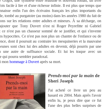
 Gogol, une synthèse entre réalisme et nouveau roman, un livre
fois facile à lire et d'une richesse infinie. Il est plus que temps que
nnaisse enfin l'un des écrivains français les plus importants du
e, tombé au purgatoire (au moins) dans les années 1980 du fait de
ions sur les relations entre adultes et mineurs. À sa décharge, on
 ajouter que Tony Duvert n'est ni Roger Peyrefitte ni Gabriel
 ce n'est pas un chasseur sommé de se justifier, et qui s'invente
ns hypocrites. Ce n'est pas non plus un chantre de l'enfance ou de
ence, dont il poursuit au contraire les mesquineries et la mauvaise
jeunes sont chez lui des adultes en devenir, déjà pourris par une
 une autre de suffisance sociale. Et lui les traque avec un
e qui pourra sembler paradoxal.
si mon
hommage à Duvert
après sa mort.
Prends-moi par la main
de
Sheri Joseph
J'ai acheté ce livre un peu au
hasard en 2004. Mais après l'avoir
enfin lu, je peux dire que ce fut
l'une des plus belles surprises de