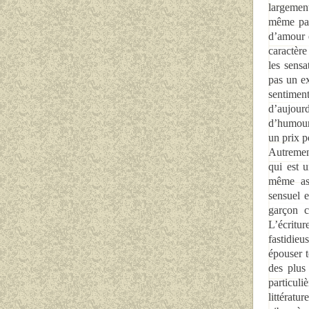
largemen
même pas 
d’amour e
caractère
les sens
pas un e
sentiment
d’aujour
d’humour
un prix p
Autremen
qui est 
même as
sensuel e
garçon c
L’écritu
fastidieu
épouser t
des plus
particuli
littératu