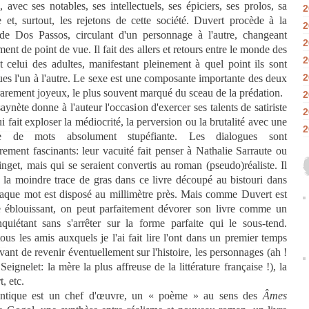
, avec ses notables, ses intellectuels, ses épiciers, ses prolos, sa
2
e et, surtout, les rejetons de cette société. Duvert procède à la
2
de Dos Passos, circulant d'un personnage à l'autre, changeant
2
ment de point de vue. Il fait des allers et retours entre le monde des
2
t celui des adultes, manifestant pleinement à quel point ils sont
2
es l'un à l'autre. Le sexe est une composante importante des deux
rarement joyeux, le plus souvent marqué du sceau de la prédation.
2
ynète donne à l'auteur l'occasion d'exercer ses talents de satiriste
2
ui fait exploser la médiocrité, la perversion ou la brutalité avec une
2
e de mots absolument stupéfiante. Les dialogues sont
èrement fascinants: leur vacuité fait penser à Nathalie Sarraute ou
nget, mais qui se seraient convertis au roman (pseudo)réaliste. Il
 la moindre trace de gras dans ce livre découpé au bistouri dans
haque mot est disposé au millimètre près. Mais comme Duvert est
te éblouissant, on peut parfaitement dévorer son livre comme un
inquiétant sans s'arrêter sur la forme parfaite qui le sous-tend.
ous les amis auxquels je l'ai fait lire l'ont dans un premier temps
vant de revenir éventuellement sur l'histoire, les personnages (ah !
ignelet: la mère la plus affreuse de la littérature française !), la
rt, etc.
lantique est un chef d'œuvre, un « poème » au sens des
Âmes