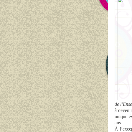
de l’Ens
à devenir
unique é
ans.
À l’exce