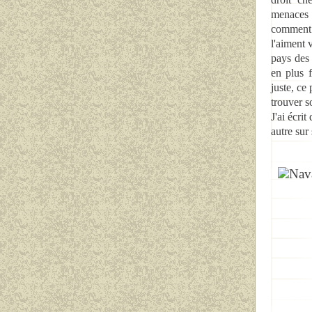
menaces q
comment s
l'aiment 
pays de
en plus 
juste, ce
trouver s
J'ai écri
autre sur