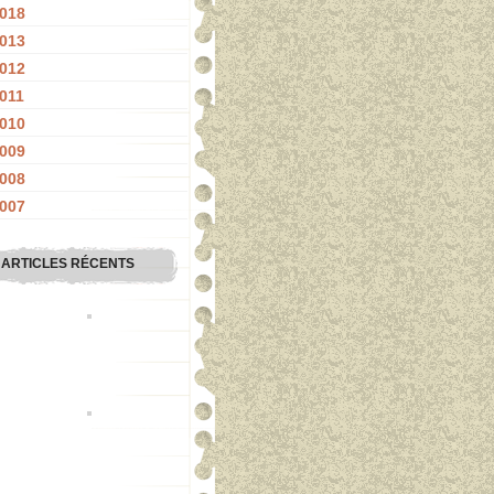
018
013
012
011
010
009
008
007
ARTICLES RÉCENTS