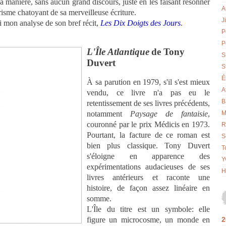
sa manière, sans aucun grand discours, juste en les faisant résonner
A
risme chatoyant de sa merveilleuse écriture.
J
i mon analyse de son bref récit,
Les Dix Doigts des Jours
.
P
P
L'Île Atlantique
de Tony
S
Duvert
S
É
À sa parution en 1979, s'il s'est mieux
A
vendu, ce livre n'a pas eu le
B
retentissement de ses livres précédents,
notamment
Paysage de fantaisie
,
M
couronné par le prix Médicis en 1973.
R
Pourtant, la facture de ce roman est
S
bien plus classique. Tony Duvert
T
s'éloigne en apparence des
Y
expérimentations audacieuses de ses
H
livres antérieurs et raconte une
histoire, de façon assez linéaire en
somme.
L'Île du titre est un symbole: elle
figure un microcosme, un monde en
2