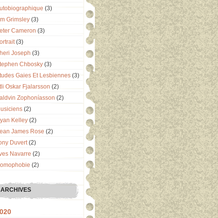
utobiographique
(3)
im Grimsley
(3)
eter Cameron
(3)
ortrait
(3)
heri Joseph
(3)
tephen Chbosky
(3)
tudes Gaies Et Lesbiennes
(3)
tli Oskar Fjalarsson
(2)
aldvin Zophoníasson
(2)
usiciens
(2)
yan Kelley
(2)
ean James Rose
(2)
ony Duvert
(2)
ves Navarre
(2)
omophobie
(2)
ARCHIVES
020