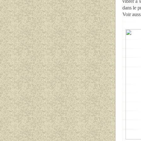
vibrer à 
dans le p
Voir auss