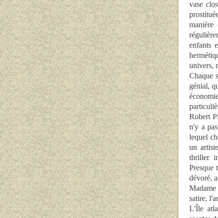
vase clos
prostitué
manière 
régulière
enfants e
hermétiqu
univers, 
Chaque sa
génial, q
économi
particuli
Robert Pi
n'y a pas
lequel c
un artis
thriller 
Presque t
dévoré, a
Madame Se
satire, l'a
L'Île at