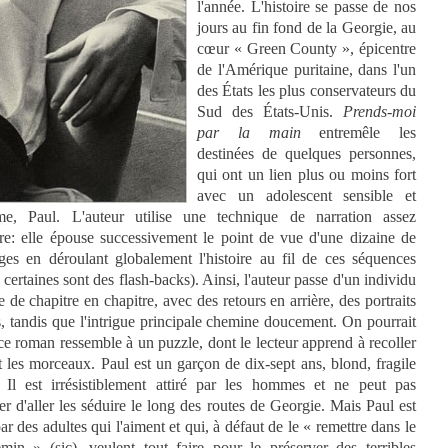
l'année. L'histoire se passe de nos
jours au fin fond de la Georgie, au
cœur « Green County », épicentre
de l'Amérique puritaine, dans l'un
des États les plus conservateurs du
Sud des États-Unis.
Prends-moi
par la main
entremêle les
destinées de quelques personnes,
qui ont un lien plus ou moins fort
avec un adolescent sensible et
me, Paul. L'auteur utilise une technique de narration assez
ère: elle épouse successivement le point de vue d'une dizaine de
ges en déroulant globalement l'histoire au fil de ces séquences
 certaines sont des flash-backs). Ainsi, l'auteur passe d'un individu
e de chapitre en chapitre, avec des retours en arrière, des portraits
s, tandis que l'intrigue principale chemine doucement. On pourrait
ce roman ressemble à un puzzle, dont le lecteur apprend à recoller
 les morceaux. Paul est un garçon de dix-sept ans, blond, fragile
 Il est irrésistiblement attiré par les hommes et ne peut pas
r d'aller les séduire le long des routes de Georgie. Mais Paul est
ar des adultes qui l'aiment et qui, à défaut de le « remettre dans le
emin » (sic), veulent tout faire pour le préserver des terribles