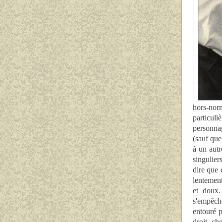
hors-nor
particuli
personna
(sauf que
à un autr
singulier
dire que 
lentement
et doux.
s'empêche
entouré p
droit ch