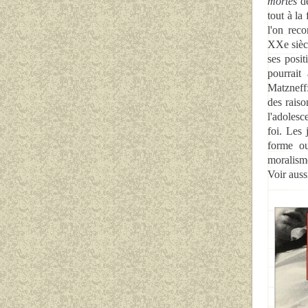
mortes
de
tout à la 
l'on reco
XXe siècl
ses posit
pourrait
Matzneff:
des raiso
l'adolesc
foi. Les 
forme ou
moralism
Voir aus