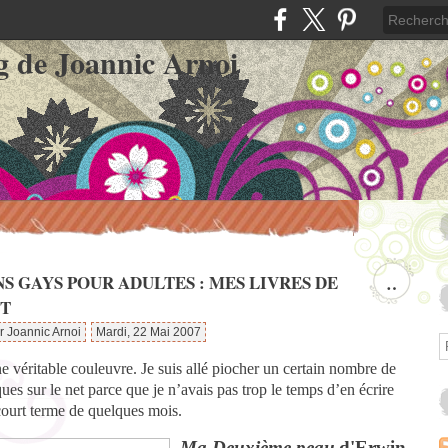
g de Joannic Arnoi
S GAYS POUR ADULTES : MES LIVRES DE
…
T
r Joannic Arnoi
Mardi, 22 Mai 2007
ne véritable couleuvre. Je suis allé piocher un certain nombre de
ques sur le net parce que je n’avais pas trop le temps d’en écrire
ourt terme de quelques mois.
Ma Deuxième peau
d'Erwin