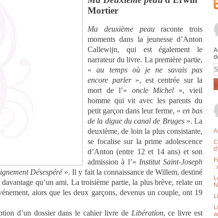
Mortier
Ma deuxième peau
raconte trois
moments dans la jeunesse d’Anton
Callewijn, qui est également le
A
d
narrateur du livre. La première partie,
E
«
au temps où je ne savais pas
encore parler
», est centrée sur la
mort de l’«
oncle Michel
», vieil
homme qui vit avec les parents du
petit garçon dans leur ferme, «
en bas
de la digue du canal de Bruges
». La
deuxième, de loin la plus consistante,
A
se focalise sur la prime adolescence
C
d
d’Anton (entre 12 et 14 ans) et son
F
admission à l’«
Institut Saint-Joseph
:
eignement Désespéré
». Il y fait la connaissance de Willem, destiné
L
 davantage qu’un ami. La troisième partie, la plus brève, relate un
N
vénement, alors que les deux garçons, devenus un couple, ont 19
L
L
ption d’un dossier dans le cahier livre de
Libération
, ce livre est
a