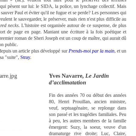
ui pèsent sur lui: le SIDA, la police, un lynchage collectif. Mais
auver Paul et éviter qu'il ne fugue et se perde? Les personnes qui
veulent le sauvegarder, le préserver, mais rien n'est plus difficile au
s
red necks
. L'histoire est organisée autour de ce suspense, de plus
fort de page en page. Maniant une écriture à la fois poétique et
 premier roman de Sheri Joseph est un coup de maître, qui aurait dû
on public.
t depuis un article plus développé sur
Prends-moi par la main
, et un
 sa "suite",
Stray
.
Yves Navarre,
Le Jardin
d’acclimatation
Fin des années 70 ou début des années
80, Henri Prouillan, ancien ministre,
veuf, septuagénaire, se replonge dans
son passé et les tragédies familiales. Peu
à peu, les autres membres de la famille
émergent: Suzy, la soeur, veuve d'un
dramaturge rive droite; Luc, Claire,