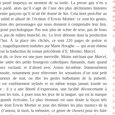
o
t passé inaperçu au moment de sa sortie. La presse gay n’en a
M
parlé, alors qu’il s’agit de l’une des plus déchirantes histoires
M
ntre garçons qu’il m’ait été donné de lire. Cela tient peut-être au
R
 subtil et allusif de l’écriture d’Erwin Mortier: ce sont les gestes,
h
ations des personnages qui nous donnent à comprendre leur lien,
U
xposé psychologique. Pas non plus de scène de sexe, pas de bons
d
s, pas de milieu branché, etc. Le livre détonne dans la production
C
d’hui. À la place des clichés, ce sont 220 pages de poésie et
, magnifiquement traduites par Marie Hooghe — qui avait obtenu
our la traduction du roman précédente d’E. Mortier,
Marcel
.
t dit, ce livre est une pure merveille. Moins méchant que
Marcel
,
L
une satire des petits bourgeois catholiques flamands, mais quand
L
sez vachard, et d’abord avec Anton lui-même. Immensément
C
nsuite, notamment pour réinventer les sensations d’un tout petit
urieux de tout, ou dire les gestes balbutiants de la puberté.
Bi
re est extrêmement stylisée et en même temps jamais lourde ou
L
se : il y a une liberté d’expression, une facilité déconcertante à
L
ous les tons, à jouer tous les jeux de la langue, qui est la marque
C
 grands écrivains. Le plus étonnant est sans doute la façon très
C
ère dont Erwin Mortier se joue des thèmes les plus mastocs de la
E
re (l’amour, la mort, la mémoire, ce genre de choses) pour les faire
A