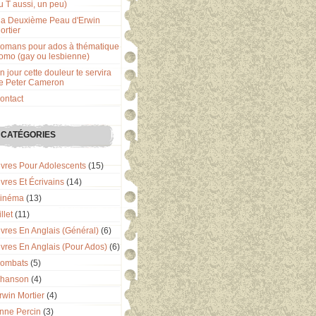
u T aussi, un peu)
a Deuxième Peau d'Erwin
ortier
omans pour ados à thématique
omo (gay ou lesbienne)
n jour cette douleur te servira
e Peter Cameron
ontact
CATÉGORIES
ivres Pour Adolescents
(15)
ivres Et Écrivains
(14)
inéma
(13)
llet
(11)
ivres En Anglais (général)
(6)
ivres En Anglais (pour Ados)
(6)
ombats
(5)
hanson
(4)
rwin Mortier
(4)
nne Percin
(3)