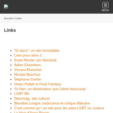
MENU
Accueil
» Links
Links
"Et alors", un site formidable
Liste pour ados 1
Erwin Mortier (en flamand)
Aidan Chambers
Vincent Branchet
Nicolas Bacchus
Stéphane Corbin
Owen Pallett et Final Fantasy
Yu Han, un dessinateur que j'aime beaucoup
LGBT BD
Sitartmag, site culturel
Blandine Longre, traductrice et critique littéraire
C'est comme ça ! un site pour les ados LGBT ou curieux
Le blog d'Anne Percin